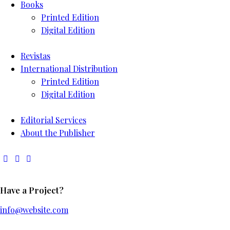
Books
Printed Edition
Digital Edition
Revistas
International Distribution
Printed Edition
Digital Edition
Editorial Services
About the Publisher
Have a Project?
info@website.com