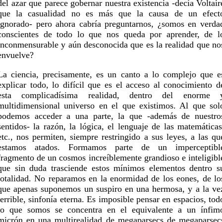
del azar que parece gobernar nuestra existencia -decía Voltair
que la casualidad no es más que la causa de un efect
ignorado- pero ahora cabría preguntarnos, ¿somos en verda
conscientes de todo lo que nos queda por aprender, de l
inconmensurable y aún desconocida que es la realidad que no
envuelve?
La ciencia, precisamente, es un canto a lo complejo que e
explicar todo, lo difícil que es el acceso al conocimiento d
esta complicadísima realidad, dentro del enorme 
multidimensional universo en el que existimos. Al que sol
podemos acceder a una parte, la que -además de nuestro
sentidos- la razón, la lógica, el lenguaje de las matemáticas
etc., nos permiten, siempre restringido a sus leyes, a las qu
estamos atados. Formamos parte de un imperceptibl
fragmento de un cosmos increíblemente grandioso e inteligibl
que sin duda trasciende estos mínimos elementos dentro s
totalidad. No reparamos en la enormidad de los eones, de lo
que apenas suponemos un suspiro en una hermosa, y a la ve
terrible, sinfonía eterna. Es imposible pensar en espacios, tod
lo que somos se concentra en el equivalente a un ínfim
micrón en una multirealidad de megaparsecs de megaparsec