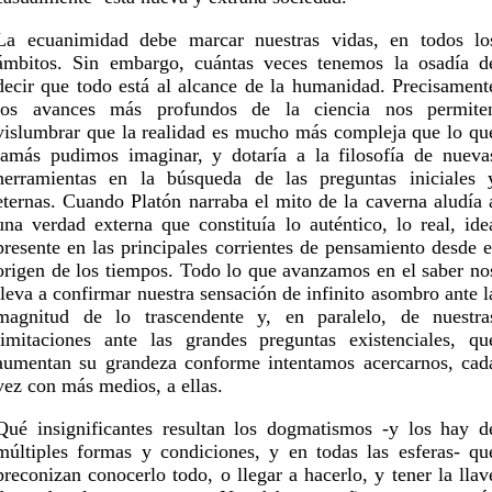
La ecuanimidad debe marcar nuestras vidas, en todos lo
ámbitos. Sin embargo, cuántas veces tenemos la osadía d
decir que todo está al alcance de la humanidad. Precisament
los avances más profundos de la ciencia nos permite
vislumbrar que la realidad es mucho más compleja que lo qu
jamás pudimos imaginar, y dotaría a la filosofía de nueva
herramientas en la búsqueda de las preguntas iniciales 
eternas. Cuando Platón narraba el mito de la caverna aludía 
una verdad externa que constituía lo auténtico, lo real, ide
presente en las principales corrientes de pensamiento desde e
origen de los tiempos. Todo lo que avanzamos en el saber no
lleva a confirmar nuestra sensación de infinito asombro ante l
magnitud de lo trascendente y, en paralelo, de nuestra
limitaciones ante las grandes preguntas existenciales, qu
aumentan su grandeza conforme intentamos acercarnos, cad
vez con más medios, a ellas.
Qué insignificantes resultan los dogmatismos -y los hay d
múltiples formas y condiciones, y en todas las esferas- qu
preconizan conocerlo todo, o llegar a hacerlo, y tener la llav