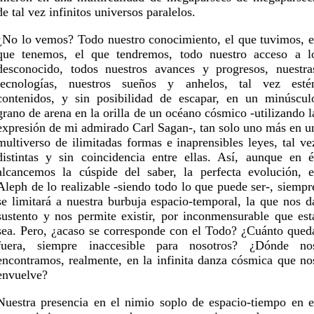
de tal vez infinitos universos paralelos.
¿No lo vemos? Todo nuestro conocimiento, el que tuvimos, e
que tenemos, el que tendremos, todo nuestro acceso a l
desconocido, todos nuestros avances y progresos, nuestra
tecnologías, nuestros sueños y anhelos, tal vez esté
contenidos, y sin posibilidad de escapar, en un minúscul
grano de arena en la orilla de un océano cósmico -utilizando l
expresión de mi admirado Carl Sagan-, tan solo uno más en u
multiverso de ilimitadas formas e inaprensibles leyes, tal ve
distintas y sin coincidencia entre ellas. Así, aunque en é
alcancemos la cúspide del saber, la perfecta evolución, e
Aleph de lo realizable -siendo todo lo que puede ser-, siempr
se limitará a nuestra burbuja espacio-temporal, la que nos d
sustento y nos permite existir, por inconmensurable que est
sea. Pero, ¿acaso se corresponde con el Todo? ¿Cuánto qued
fuera, siempre inaccesible para nosotros? ¿Dónde no
encontramos, realmente, en la infinita danza cósmica que no
envuelve?
Nuestra presencia en el nimio soplo de espacio-tiempo en e