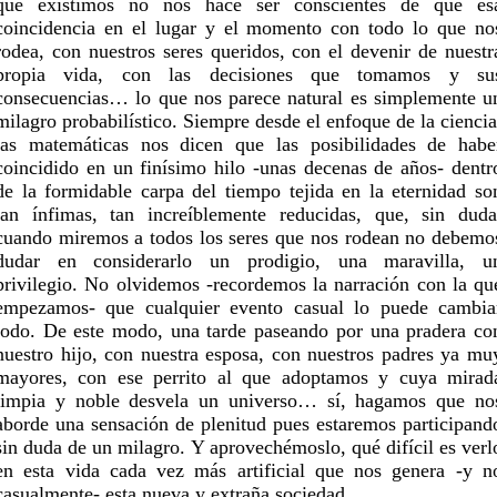
que existimos no nos hace ser conscientes de que es
coincidencia en el lugar y el momento con todo lo que no
rodea, con nuestros seres queridos, con el devenir de nuestr
propia vida, con las decisiones que tomamos y su
consecuencias… lo que nos parece natural es simplemente u
milagro probabilístico. Siempre desde el enfoque de la ciencia
las matemáticas nos dicen que las posibilidades de habe
coincidido en un finísimo hilo -unas decenas de años- dentr
de la formidable carpa del tiempo tejida en la eternidad so
tan ínfimas, tan increíblemente reducidas, que, sin duda
cuando miremos a todos los seres que nos rodean no debemo
dudar en considerarlo un prodigio, una maravilla, u
privilegio. No olvidemos -recordemos la narración con la qu
empezamos- que cualquier evento casual lo puede cambia
todo. De este modo, una tarde paseando por una pradera co
nuestro hijo, con nuestra esposa, con nuestros padres ya mu
mayores, con ese perrito al que adoptamos y cuya mirad
limpia y noble desvela un universo… sí, hagamos que no
aborde una sensación de plenitud pues estaremos participand
sin duda de un milagro. Y aprovechémoslo, qué difícil es verl
en esta vida cada vez más artificial que nos genera -y n
casualmente- esta nueva y extraña sociedad.