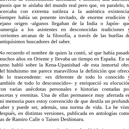
gnosis que te aislaba del mundo real pero que, en paralelo, t
acercaba con extrema sutileza a la auténtica existencia
Siempre había un ponente invitado, de enorme erudición 
lejano origen -algunos llegaban de la India o Japón- qu
sumergía a los asistentes en desconocidas tradiciones 
corrientes arcanas de la filosofía, a través de las huellas d
antiquísimos buscadores del saber.
No recuerdo el nombre de quien la contó, sé que había pasad
muchos años en Oriente y llevaba un tiempo en España. En s
turno habló sobre la Kena-Upanishad -de esta inmortal obr
del hinduismo me parece maravillosa la definición que ofrec
de lo trascendente: «es diferente de todo lo conocido 
también de todo lo desconocido»- y enriqueció su elocució
con varias anécdotas personales e historias contadas po
ascetas y eremitas. Una de ellas permanece muy aferrada e
mi memoria pues estoy convencido de que destila un profund
saber y puede ser, además, una norma de vida. La he vist
después, en distintas versiones, publicada en antologías com
las de Ramiro Calle o Taisen Deshimaru.