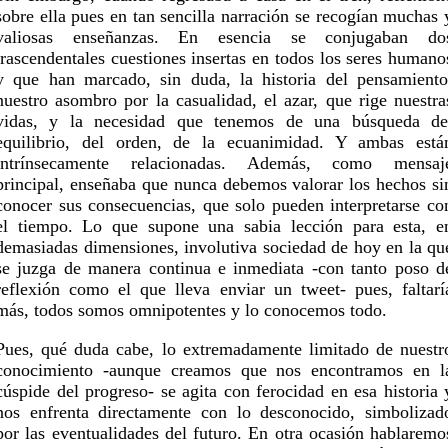
sobre ella pues en tan sencilla narración se recogían muchas 
valiosas enseñanzas. En esencia se conjugaban do
trascendentales cuestiones insertas en todos los seres humano
y que han marcado, sin duda, la historia del pensamiento
nuestro asombro por la casualidad, el azar, que rige nuestra
vidas, y la necesidad que tenemos de una búsqueda de
equilibrio, del orden, de la ecuanimidad. Y ambas está
intrínsecamente relacionadas. Además, como mensaj
principal, enseñaba que nunca debemos valorar los hechos si
conocer sus consecuencias, que solo pueden interpretarse co
el tiempo. Lo que supone una sabia lección para esta, e
demasiadas dimensiones, involutiva sociedad de hoy en la qu
se juzga de manera continua e inmediata -con tanto poso d
reflexión como el que lleva enviar un tweet- pues, faltarí
más, todos somos omnipotentes y lo conocemos todo.
Pues, qué duda cabe, lo extremadamente limitado de nuestr
conocimiento -aunque creamos que nos encontramos en l
cúspide del progreso- se agita con ferocidad en esa historia 
nos enfrenta directamente con lo desconocido, simbolizad
por las eventualidades del futuro. En otra ocasión hablaremo