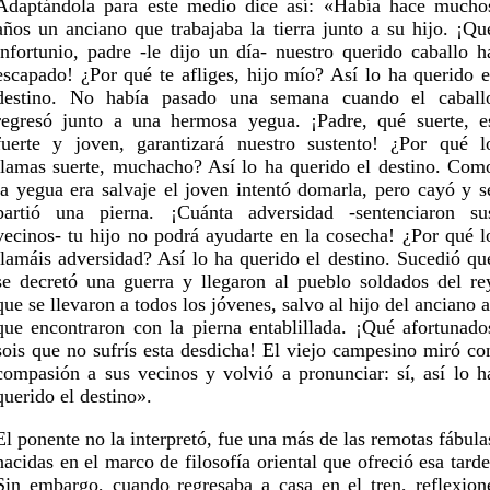
Adaptándola para este medio dice así: «Había hace mucho
años un anciano que trabajaba la tierra junto a su hijo. ¡Qu
infortunio, padre -le dijo un día- nuestro querido caballo h
escapado! ¿Por qué te afliges, hijo mío? Así lo ha querido e
destino. No había pasado una semana cuando el caball
regresó junto a una hermosa yegua. ¡Padre, qué suerte, e
fuerte y joven, garantizará nuestro sustento! ¿Por qué l
llamas suerte, muchacho? Así lo ha querido el destino. Com
la yegua era salvaje el joven intentó domarla, pero cayó y s
partió una pierna. ¡Cuánta adversidad -sentenciaron su
vecinos- tu hijo no podrá ayudarte en la cosecha! ¿Por qué l
llamáis adversidad? Así lo ha querido el destino. Sucedió qu
se decretó una guerra y llegaron al pueblo soldados del re
que se llevaron a todos los jóvenes, salvo al hijo del anciano a
que encontraron con la pierna entablillada. ¡Qué afortunado
sois que no sufrís esta desdicha! El viejo campesino miró co
compasión a sus vecinos y volvió a pronunciar: sí, así lo h
querido el destino».
El ponente no la interpretó, fue una más de las remotas fábula
nacidas en el marco de filosofía oriental que ofreció esa tarde
Sin embargo, cuando regresaba a casa en el tren, reflexion