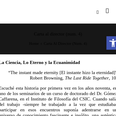
Carta al director (num. 4)
Open toolbar
Home
Carta Al Director (num. 4)
La Ciencia, Lo Eterno y la Ecuanimidad
“The instant made eternity [El instante hizo la eternidad]
Robert Browning,
The Last Ride Together
, 10
Escuché esta historia por primera vez en los años noventa, e
uno de los seminarios de un curso de doctorado del Dr. Góme
Caffarena, en el Instituto de Filosofía del CSIC. Cuando salí
del trabajo -siempre he trabajado a la vez que estudiaba
participar en esos encuentros suponía adentrarse en u
universo de conocimiento fascinante e insólito, una auténtic