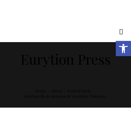
Open toolbar
Eurytion Press
Home
Libros
Printed Book
Enciclopedia de sistemas de escritura. Volumen...