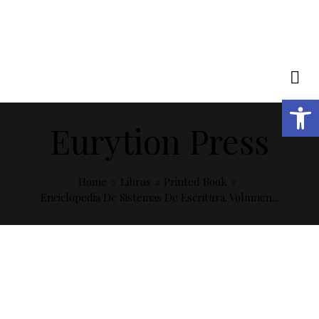
Open toolbar
Eurytion Press
Home
Libros
Printed Book
Enciclopedia De Sistemas De Escritura. Volumen...