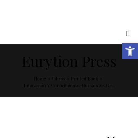
Open toolbar
Eurytion Press
Home
Libros
Printed Book
Innovación Y Conocimiento: Horizontes De...