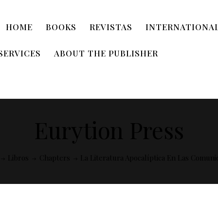
HOME
BOOKS
REVISTAS
INTERNATIONAL
SERVICES
ABOUT THE PUBLISHER
Eurytion Press
Libros
Chapters
La Literatura Apocalíptica En Las Comunid