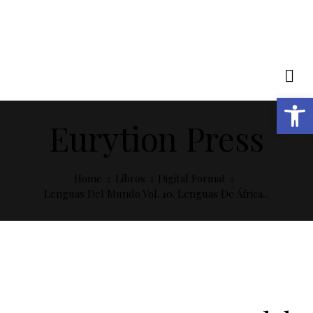
Open toolbar
Eurytion Press
Home
Libros
Digital Format
Lenguas Del Mundo Vol. 10. Lenguas De África...