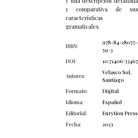
y una descripción detallada
y comparativa de sus
características
gramaticales.
978-84-18077-
ISBN
59-3
DOI
10.71406/33467
Velasco Sol,
Autores
Santiago
Formato
Digital
Idioma
Español
Editorial
Eurytion Press
Fecha
2023