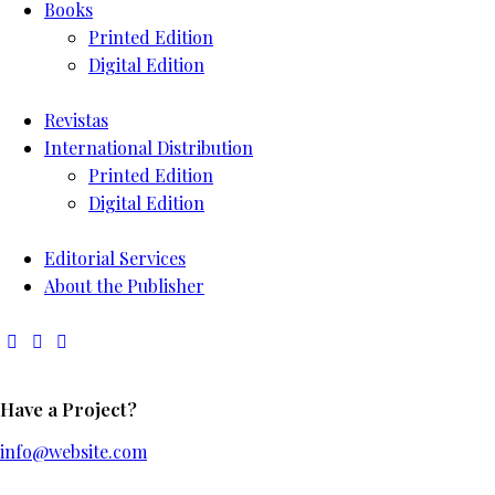
Books
Printed Edition
Digital Edition
Revistas
International Distribution
Printed Edition
Digital Edition
Editorial Services
About the Publisher
Have a Project?
info@website.com