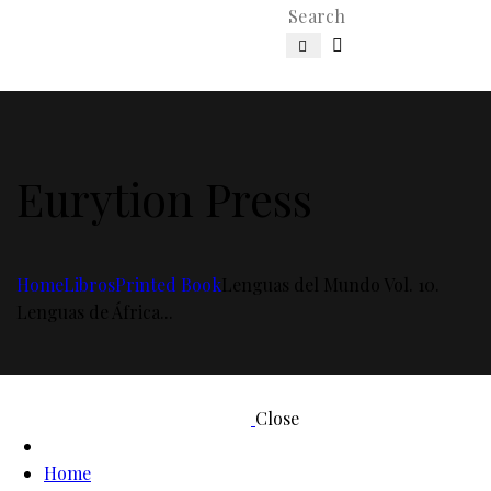
Eurytion Press
Home
Libros
Printed Book
Lenguas del Mundo Vol. 10.
Lenguas de África...
Close
Home