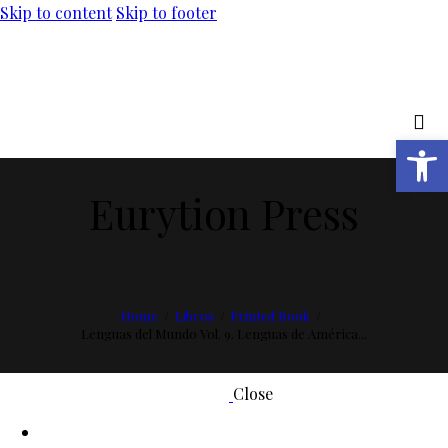
Skip to content
Skip to footer
Open toolbar
Eurytion Press
Home
Libros
Printed Book
Lenguas del Mundo Vol. 9. Lenguas de América...
Close