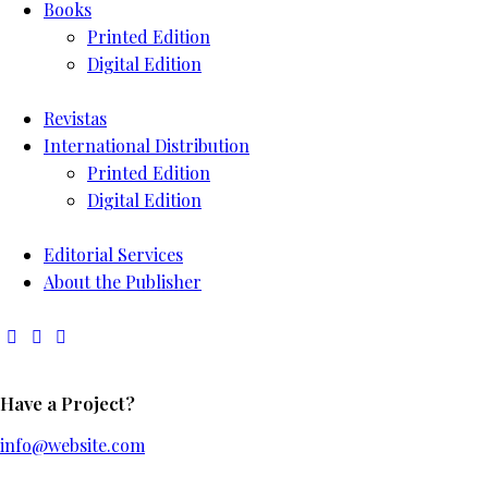
Books
Printed Edition
Digital Edition
Revistas
International Distribution
Printed Edition
Digital Edition
Editorial Services
About the Publisher
Have a Project?
info@website.com