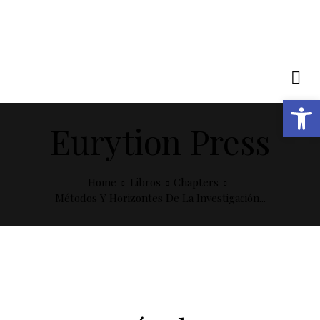
Open toolbar
Eurytion Press
Home
Libros
Chapters
Métodos Y Horizontes De La Investigación...