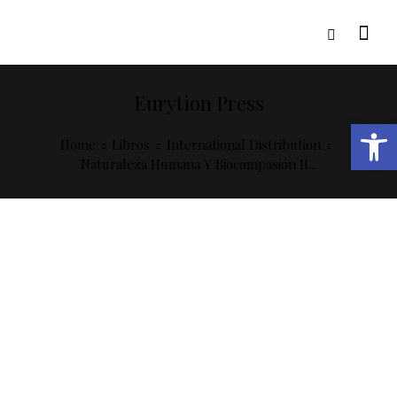
Eurytion Press
Open toolbar
Home
Libros
International Distribution
Naturaleza Humana Y Biocompasión II...