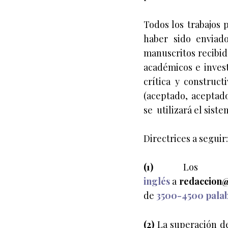
Todos los trabajos 
haber sido enviado
manuscritos recibi
académicos e invest
crítica y construc
(aceptado, aceptado
se utilizará el sist
Directrices a seguir:
(1)
Los man
inglés
a
redaccion@
de
3500-4500 pala
(2)
La superación de