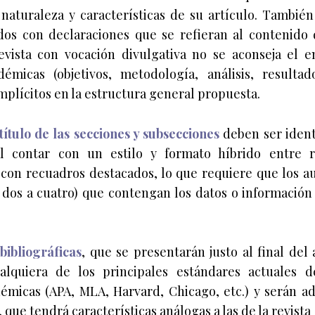
naturaleza y características de su artículo. También
os con declaraciones que se refieran al contenido d
vista con vocación divulgativa no se aconseja el 
émicas (objetivos, metodología, análisis, resultados
plícitos en la estructura general propuesta.
btítulo de las secciones y subsecciones
deben ser ident
Al contar con un estilo y formato híbrido entre r
 con recuadros destacados, lo que requiere que los a
 dos a cuatro) que contengan los datos o información
bibliográficas
, que se presentarán justo al final del
alquiera de los principales estándares actuales d
émicas (APA, MLA, Harvard, Chicago, etc.) y serán ad
 que tendrá características análogas a las de la revista