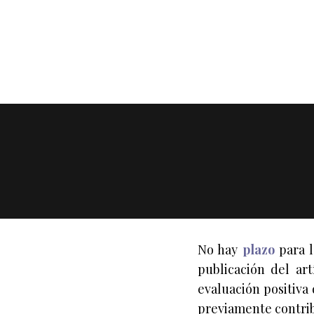
No hay
plazo
para l
publicación del ar
evaluación positiva 
previamente contrib