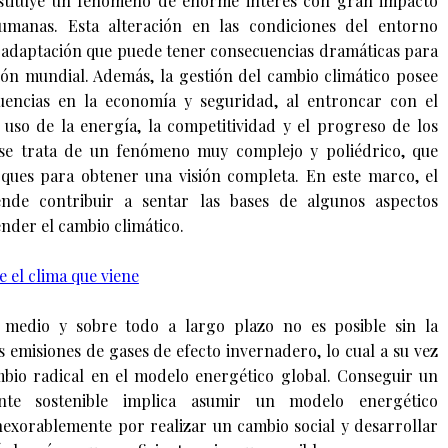
nstituye un fenómeno de enorme interés con gran impacto
humanas. Esta alteración en las condiciones del entorno
 adaptación que puede tener consecuencias dramáticas para
ión mundial. Además, la gestión del cambio climático posee
uencias en la economía y seguridad, al entroncar con el
l uso de la energía, la competitividad y el progreso de los
, se trata de un fenómeno muy complejo y poliédrico, que
oques para obtener una visión completa. En este marco, el
ende contribuir a sentar las bases de algunos aspectos
nder el cambio climático.
e el clima que viene
 medio y sobre todo a largo plazo no es posible sin la
 emisiones de gases de efecto invernadero, lo cual a su vez
mbio radical en el modelo energético global. Conseguir un
ente sostenible implica asumir un modelo energético
inexorablemente por realizar un cambio social y desarrollar