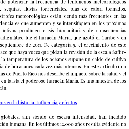
ede potenciar la frecuencia de fenómenos meteorológicos
 sequías, lluvias torrenciales, olas de calor, tornados,
ástrofes meteorológicas están siendo más frecuentes en las
ndencia es que aumenten y se intensifiquen en los próximos
ructivos producen crisis humanitarias de consecuencias
adigmático fue el huracán María, que azotó el Caribe y en
septiembre de 2017. De categoría 5, el crecimiento de este
e que haya voces que pidan la revisión de la escala Saffir-
la temperatura de los océanos supone un caldo de cultivo
ia de huracanes cada vez más intensos. En este artículo uno
tas de Puerto Rico nos describe el impacto sobre la salud y el
en la isla el poderoso huracán María. Es una muestra de los
cán.
s en la historia. Influencia y efectos
 globales, aun siendo de escasa intensidad, han incidido
ción humana. En los últimos 12.000 años resulta evidente no