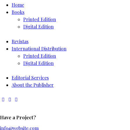
Home
Books
Printed Edition
Digital Edition
Revistas
International Distribution
Printed Edition
Digital Edition
Editorial Services
About the Publisher
Have a Project?
info@website.com