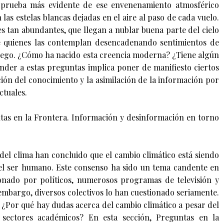
la prueba más evidente de ese envenenamiento atmosférico
las estelas blancas dejadas en el aire al paso de cada vuelo.
es tan abundantes, que llegan a nublar buena parte del cielo
e quienes las contemplan desencadenando sentimientos de
iego. ¿Cómo ha nacido esta creencia moderna? ¿Tiene algún
der a estas preguntas implica poner de manifiesto ciertos
ución del conocimiento y la asimilación de la información por
ctuales.
as en la Frontera. Información y desinformación en torno
s del clima han concluido que el cambio climático está siendo
el ser humano. Este consenso ha sido un tema candente en
onado por políticos, numerosos programas de televisión y
 embargo, diversos colectivos lo han cuestionado seriamente.
 ¿Por qué hay dudas acerca del cambio climático a pesar del
sectores académicos? En esta sección, Preguntas en la