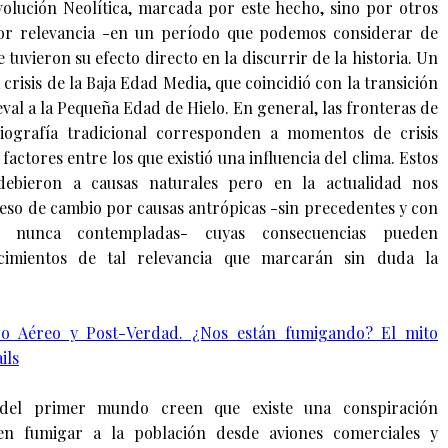
volución Neolítica, marcada por este hecho, sino por otros
r relevancia -en un período que podemos considerar de
e tuvieron su efecto directo en la discurrir de la historia. Un
 crisis de la Baja Edad Media, que coincidió con la transición
val a la Pequeña Edad de Hielo. En general, las fronteras de
riografía tradicional corresponden a momentos de crisis
factores entre los que existió una influencia del clima. Estos
debieron a causas naturales pero en la actualidad nos
so de cambio por causas antrópicas -sin precedentes y con
ra nunca contempladas- cuyas consecuencias pueden
imientos de tal relevancia que marcarán sin duda la
ico Aéreo y Post-Verdad. ¿Nos están fumigando? El mito
ils
 del primer mundo creen que existe una conspiración
 en fumigar a la población desde aviones comerciales y