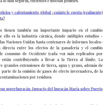
 lo más seguras, eficientes e inocuas posibles.
nticios y calentamiento global ¿cuánto le cuesta (realmente)
ta?
ios tienen también un importante impacto en el cambio
e ello es la industria cárnica, donde múltiples estudios -
 las Naciones Unidas hasta centenares de informes locales-
 directa entre los efectos de la ganadería y el cambio
 de consumo de Occidente (cada vez más replicados por
están contribuyendo a llevar a la Tierra al límite. La
ere grandes extensiones de tierra, agua y grano, además de
 parte de la emisión de gases de efecto invernadero, de la
 contaminaciones por residuos.
 un superhuracán. Impacto del huracán María sobre Puerto