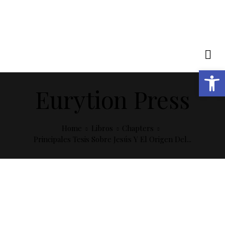
Open toolbar
Eurytion Press
Home
Libros
Chapters
Principales Tesis Sobre Jesús Y El Origen Del...