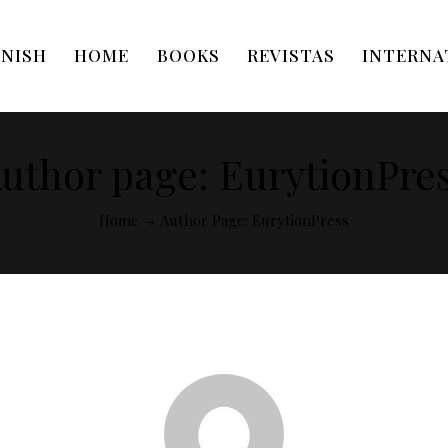
HOME
BOOKS
REVISTAS
INTERNA
uthor page: EurytionPre
Home
Author Page: EurytionPress