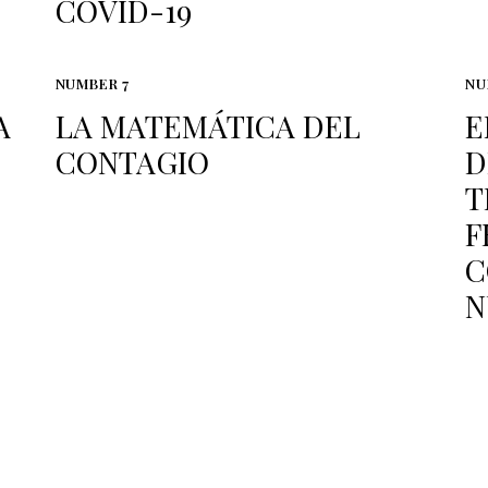
COVID-19
NUMBER 7
NU
A
LA MATEMÁTICA DEL
E
CONTAGIO
D
T
F
C
N