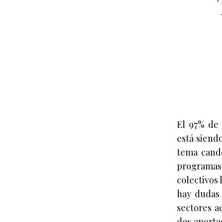
El 97% de 
está siend
tema cande
programas
colectivos
hay dudas 
sectores a
dos aporta