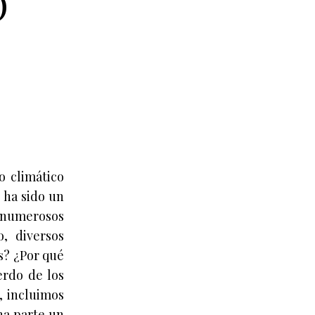
O
o climático
 ha sido un
, numerosos
, diversos
s? ¿Por qué
erdo de los
, incluimos
na parte un