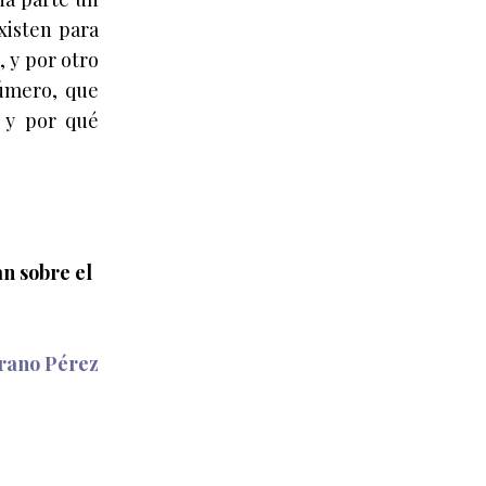
existen para
, y por otro
número, que
o y por qué
an sobre el
rano Pérez