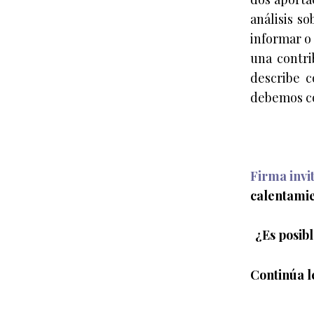
análisis so
informar o 
una contri
describe c
debemos co
Firma invi
calentamie
¿Es posib
Continúa l