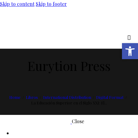
Skip to content
Skip to footer
Open toolbar
Eurytion Press
Home
Libros
International Distribution
Digital Format
La Educación Superior en el Siglo XXI: El...
Close