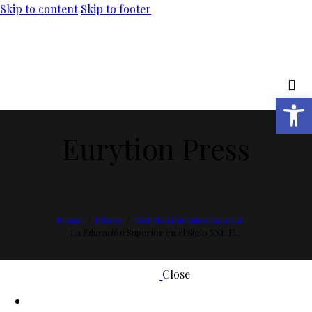
Skip to content
Skip to footer
Abrir barra de herramientas
Eurytion Press
Home
Libros
Distribución Internacional
La Educación Superior en el Siglo XXI: El...
Close