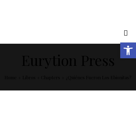
Open toolbar
Eurytion Press
Home
Libros
Chapters
¿Quiénes Fueron Los Ebionitas?