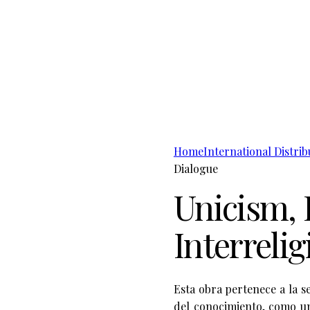
Home
International Distrib
Dialogue
Unicism, 
Interreli
Esta obra pertenece a la s
del conocimiento, como un