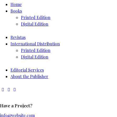
Home
Books
Printed Edition
Digital Edition
Revistas
International Distribution
Printed Edition
Digital Edition
Editorial Services
About the Publisher
Have a Project?
info@website.com