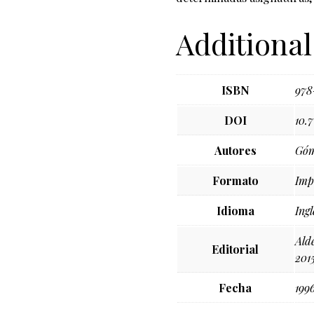
Additional
ISBN
978
DOI
10.
Autores
Góm
Formato
Imp
Idioma
Ingl
Ald
Editorial
201
Fecha
199