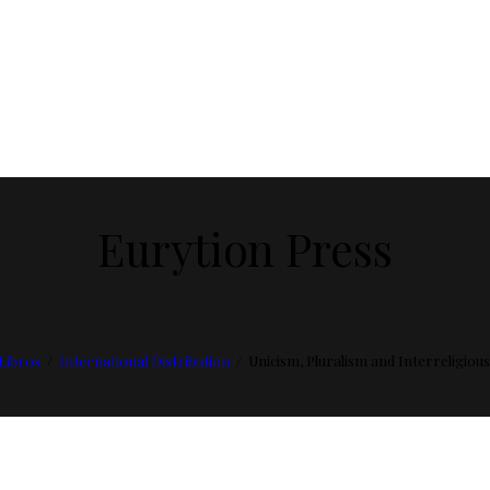
Eurytion Press
Libros
International Distribution
Unicism, Pluralism and Interreligiou