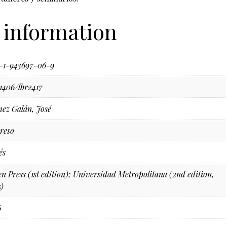
 information
-1-943697-06-9
71406/lbr2417
ez Galán, José
reso
és
en Press (1st edition); Universidad Metropolitana (2nd edition,
5)
6