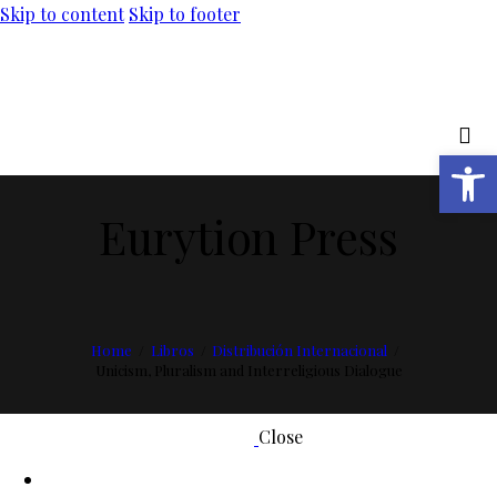
Skip to content
Skip to footer
Abrir barra de herramientas
Eurytion Press
Home
Libros
Distribución Internacional
Unicism, Pluralism and Interreligious Dialogue
Close