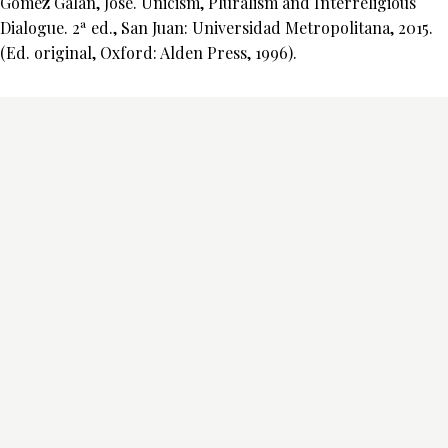
Gómez Galán, José. Unicism, Pluralism and Interreligious
Dialogue. 2ª ed., San Juan: Universidad Metropolitana, 2015.
(Ed. original, Oxford: Alden Press, 1996).