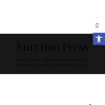
Abrir barra de herramientas
Eurytion Press
Home
Libros
Distribución Internacional
Astronomía, Matemáticas Y Pensamiento En La...