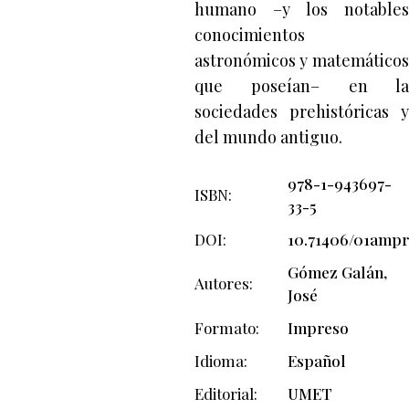
humano –y los notables
conocimientos
astronómicos y matemáticos
que poseían– en la
sociedades prehistóricas y
del mundo antiguo.
978-1-943697-
ISBN
33-5
DOI
10.71406/01ampr
Gómez Galán,
Autores
José
Formato
Impreso
Idioma
Español
Editorial
UMET