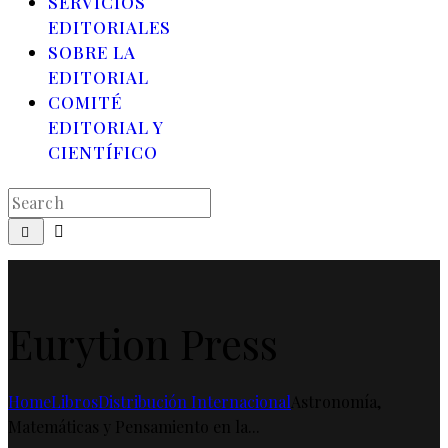
SERVICIOS
EDITORIALES
SOBRE LA
EDITORIAL
COMITÉ
EDITORIAL Y
CIENTÍFICO
Eurytion Press
Home
Libros
Distribución Internacional
Astronomía,
Matemáticas y Pensamiento en la...