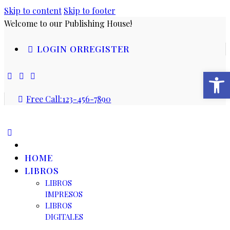
Skip to content
Skip to footer
Welcome to our Publishing House!
LOGIN OR
REGISTER
Abrir
Free Call:
123-456-7890
HOME
LIBROS
LIBROS
IMPRESOS
LIBROS
DIGITALES