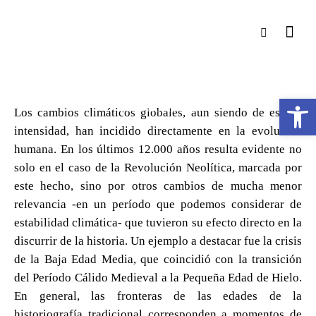
NUMERO 5
CAMBIOS CLIMÁTICOS EN LA
HISTORIA. INFLUENCIA Y
EFECTOS
Abrir barra de herramientas
EURYTIONPRESS
Los cambios climáticos globales, aun siendo de escasa
intensidad, han incidido directamente en la evolución
humana. En los últimos 12.000 años resulta evidente no
solo en el caso de la Revolución Neolítica, marcada por
este hecho, sino por otros cambios de mucha menor
relevancia -en un período que podemos considerar de
estabilidad climática- que tuvieron su efecto directo en la
discurrir de la historia. Un ejemplo a destacar fue la crisis
de la Baja Edad Media, que coincidió con la transición
del Período Cálido Medieval a la Pequeña Edad de Hielo.
En general, las fronteras de las edades de la
historiografía tradicional corresponden a momentos de