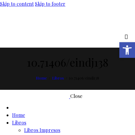
Skip to content
Skip to footer
Abrir barra de herramientas
10.71406/eindj138
Home
Libros
10.71406/eindj138
Close
Home
Libros
Libros Impresos