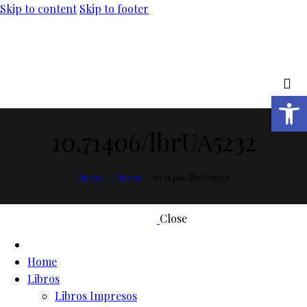
Skip to content
Skip to footer
Abrir barra de herramientas
10.71406/lbrUA5232
Home
Libros
10.71406/lbrUA5232
Close
Home
Libros
Libros Impresos