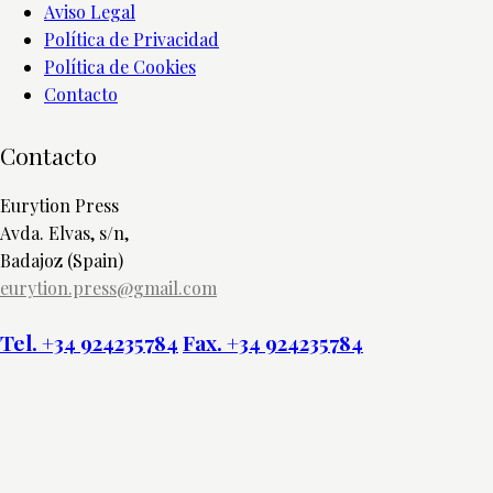
Aviso Legal
Política de Privacidad
Política de Cookies
Contacto
Contacto
Eurytion Press
Avda. Elvas, s/n,
Badajoz (Spain)
eurytion.press@gmail.com
Tel. +34 924235784
Fax. +34 924235784