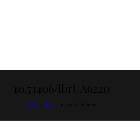
10.71406/lbrUA6220
Home
Libros
10.71406/lbrUA6220