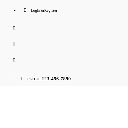
Login or
Register
123-456-7890
Free Call: