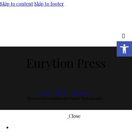
Skip to content
Skip to footer
Abrir barra de herramientas
Eurytion Press
Home
Libros
Capítulos
El sustrato semítico del Nuevo Testamento...
Close