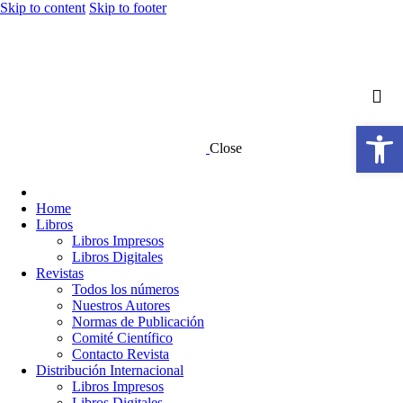
Skip to content
Skip to footer
Abrir barra de herramientas
Close
Home
Libros
Libros Impresos
Libros Digitales
Revistas
Todos los números
Nuestros Autores
Normas de Publicación
Comité Científico
Contacto Revista
Distribución Internacional
Libros Impresos
Libros Digitales