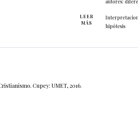
autores: difer
LEER
Interpretacion
MÁS
hipótesis
Cristianismo. Cupey: UMET, 2016.