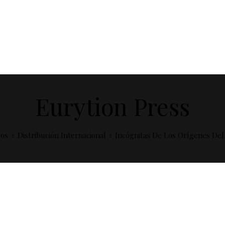
Eurytion Press
ros
Distribución Internacional
Incógnitas De Los Orígenes Del