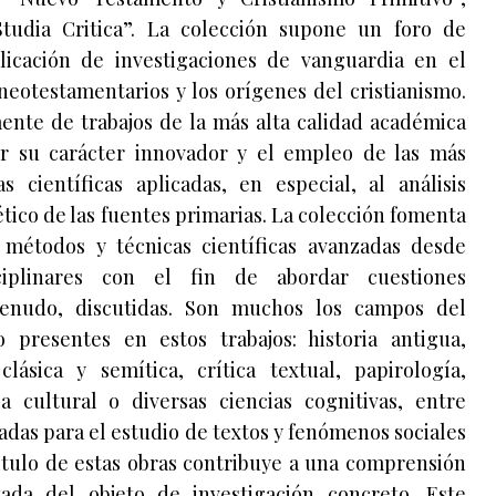
Studia Critica”. La colección supone un foro de
licación de investigaciones de vanguardia en el
neotestamentarios y los orígenes del cristianismo.
nte de trabajos de la más alta calidad académica
or su carácter innovador y el empleo de las más
 científicas aplicadas, en especial, al análisis
gético de las fuentes primarias. La colección fomenta
s métodos y técnicas científicas avanzadas desde
sciplinares con el fin de abordar cuestiones
enudo, discutidas. Son muchos los campos del
o presentes en estos trabajos: historia antigua,
clásica y semítica, crítica textual, papirología,
ía cultural o diversas ciencias cognitivas, entre
adas para el estudio de textos y fenómenos sociales
ítulo de estas obras contribuye a una comprensión
da del objeto de investigación concreto. Este