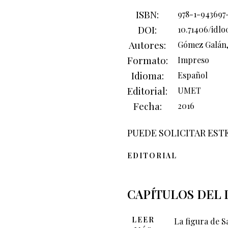
ISBN
978-1-943697
DOI
10.71406/idlo
Autores
Gómez Galán,
Formato
Impreso
Idioma
Español
Editorial
UMET
Fecha
2016
PUEDE SOLICITAR EST
EDITORIAL
CAPÍTULOS DEL 
LEER
La figura de S