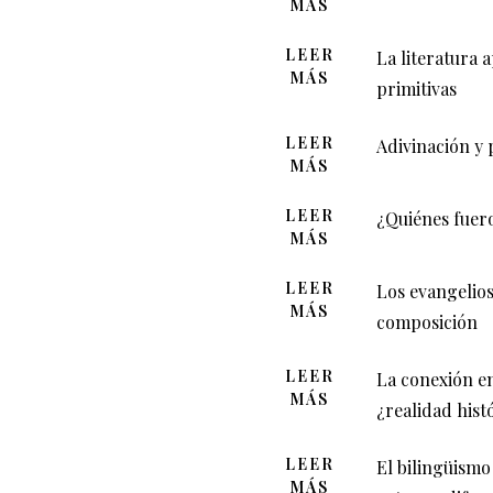
MÁS
LEER
La literatura 
MÁS
primitivas
LEER
Adivinación y 
MÁS
LEER
¿Quiénes fuero
MÁS
LEER
Los evangelios
MÁS
composición
LEER
La conexión en
MÁS
¿realidad hist
LEER
El bilingüismo
MÁS