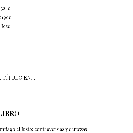
-38-0
019dc
 José
E TÍTULO EN…
LIBRO
antiago el Justo: controversias y certezas