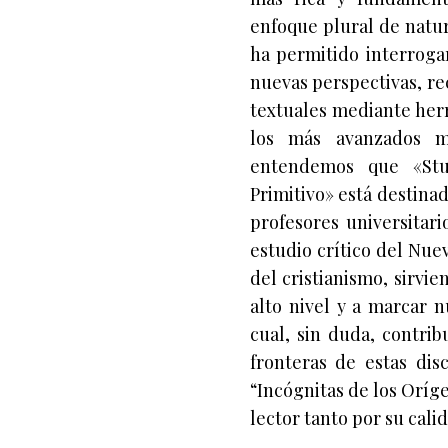
enfoque plural de natura
ha permitido interroga
nuevas perspectivas, rec
textuales mediante her
los más avanzados mo
entendemos que «Stud
Primitivo» está destina
profesores universitari
estudio crítico del Nu
del cristianismo, sirvi
alto nivel y a marcar n
cual, sin duda, contri
fronteras de estas dis
“Incógnitas de los Oríg
lector tanto por su cal