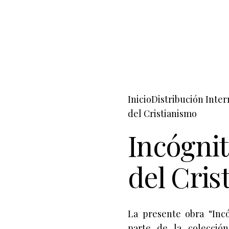
Inicio
Distribución Inter
del Cristianismo
Incógnit
del Cris
La presente obra “Incó
parte de la colección