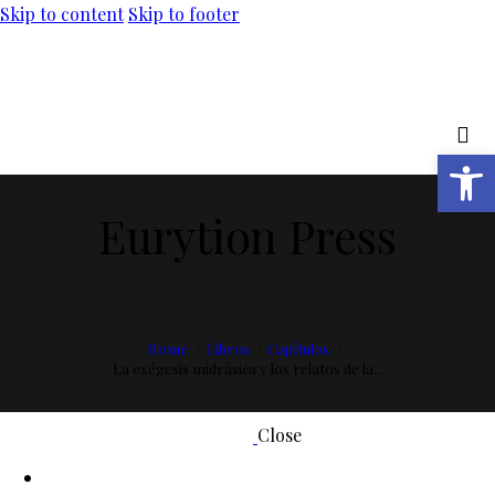
Skip to content
Skip to footer
Abrir barra de herramientas
Eurytion Press
Home
Libros
Capítulos
La exégesis midrásica y los relatos de la...
Close