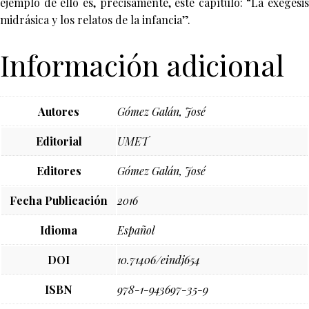
ejemplo de ello es, precisamente, este capítulo: “La exégesis
midrásica y los relatos de la infancia”.
Información adicional
Autores
Gómez Galán, José
Editorial
UMET
Editores
Gómez Galán, José
Fecha Publicación
2016
Idioma
Español
DOI
10.71406/eindj654
ISBN
978-1-943697-35-9