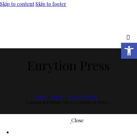
Skip to content
Skip to footer
Abrir barra de herramientas
Eurytion Press
Home
Libros
Libros Digitales
Lenguas del Mundo Vol. 10. Lenguas de África...
Close