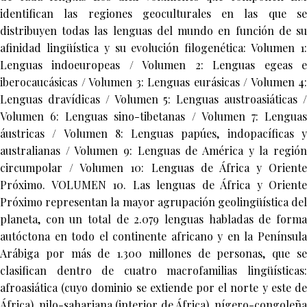
identifican las regiones geoculturales en las que se
distribuyen todas las lenguas del mundo en función de su
afinidad lingüística y su evolución filogenética: Volumen 1:
Lenguas indoeuropeas / Volumen 2: Lenguas egeas e
iberocaucásicas / Volumen 3: Lenguas eurásicas / Volumen 4:
Lenguas dravídicas / Volumen 5: Lenguas austroasiáticas /
Volumen 6: Lenguas sino-tibetanas / Volumen 7: Lenguas
áustricas / Volumen 8: Lenguas papúes, indopacíficas y
australianas / Volumen 9: Lenguas de América y la región
circumpolar / Volumen 10: Lenguas de África y Oriente
Próximo. VOLUMEN 10. Las lenguas de África y Oriente
Próximo representan la mayor agrupación geolingüística del
planeta, con un total de 2.079 lenguas habladas de forma
autóctona en todo el continente africano y en la Península
Arábiga por más de 1.300 millones de personas, que se
clasifican dentro de cuatro macrofamilias lingüísticas:
afroasiática (cuyo dominio se extiende por el norte y este de
África), nilo-sahariana (interior de África), nígero-congoleña