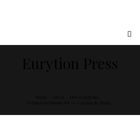
Eurytion Press
Home
Libros
Libros Digitales
Lenguas del Mundo Vol. 10. Lenguas de África...