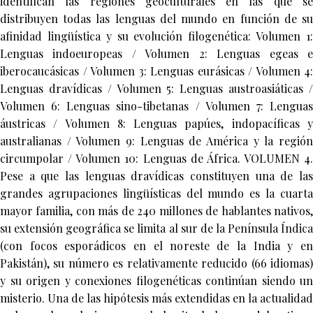
identifican las regiones geoculturales en las que se
distribuyen todas las lenguas del mundo en función de su
afinidad lingüística y su evolución filogenética: Volumen 1:
Lenguas indoeuropeas / Volumen 2: Lenguas egeas e
iberocaucásicas / Volumen 3: Lenguas eurásicas / Volumen 4:
Lenguas dravídicas / Volumen 5: Lenguas austroasiáticas /
Volumen 6: Lenguas sino-tibetanas / Volumen 7: Lenguas
áustricas / Volumen 8: Lenguas papúes, indopacíficas y
australianas / Volumen 9: Lenguas de América y la región
circumpolar / Volumen 10: Lenguas de África. VOLUMEN 4.
Pese a que las lenguas dravídicas constituyen una de las
grandes agrupaciones lingüísticas del mundo es la cuarta
mayor familia, con más de 240 millones de hablantes nativos,
su extensión geográfica se limita al sur de la Península Índica
(con focos esporádicos en el noreste de la India y en
Pakistán), su número es relativamente reducido (66 idiomas)
y su origen y conexiones filogenéticas continúan siendo un
misterio. Una de las hipótesis más extendidas en la actualidad