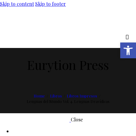
Skip to content
Skip to footer
Abrir barra de herramientas
Eurytion Press
Home
Libros
Libros Impresos
Lenguas del Mundo Vol. 4. Lenguas Dravídicas
Close