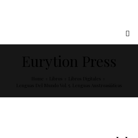
Eurytion Press
Home
Libros
Libros Digitales
Lenguas Del Mundo Vol. 5. Lenguas Austroasiáticas