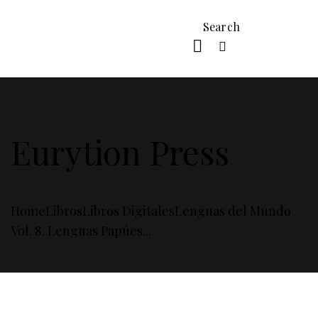
Eurytion Press
Home
Libros
Libros Digitales
Lenguas del Mundo
Vol. 8. Lenguas Papúes...