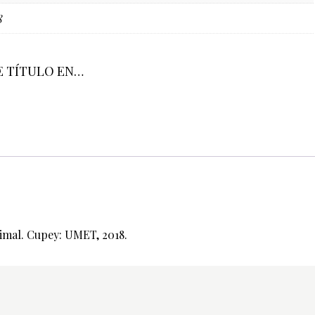
8
E TÍTULO EN…
imal. Cupey: UMET, 2018.