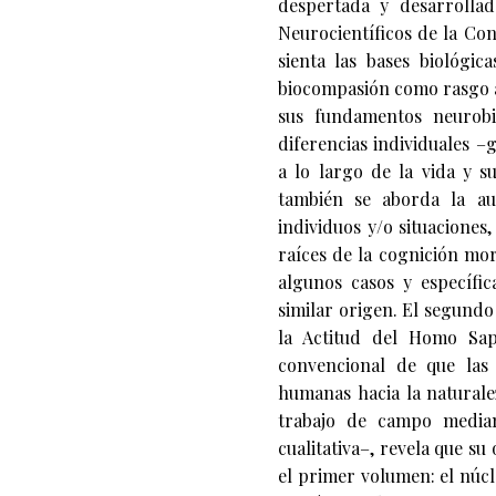
despertada y desarrolla
Neurocientíficos de la Co
sienta las bases biológic
biocompasión como rasgo ad
sus fundamentos neurobio
diferencias individuales –
a lo largo de la vida y s
también se aborda la au
individuos y/o situaciones
raíces de la cognición mo
algunos casos y específic
similar origen. El segundo
la Actitud del Homo Sapi
convencional de que las i
humanas hacia la naturale
trabajo de campo median
cualitativa–, revela que s
el primer volumen: el núc