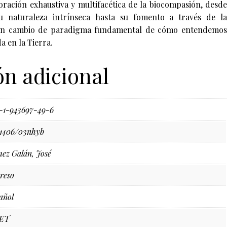
loración exhaustiva y multifacética de la biocompasión, desde
su naturaleza intrínseca hasta su fomento a través de la
un cambio de paradigma fundamental de cómo entendemos
a en la Tierra.
n adicional
-1-943697-49-6
71406/03nhyb
ez Galán, José
reso
añol
ET