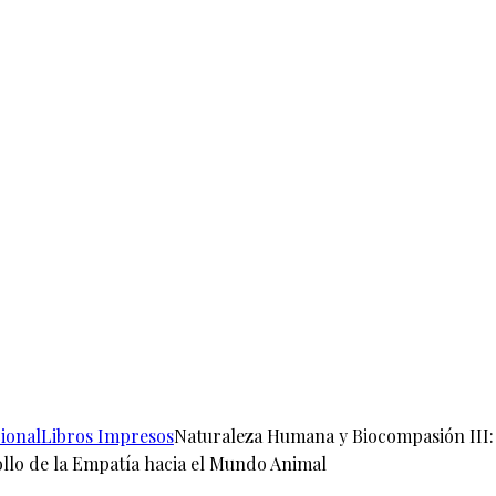
ional
Libros Impresos
Naturaleza Humana y Biocompasión III:
llo de la Empatía hacia el Mundo Animal