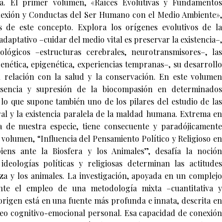
da. El primer volumen, «Raíces Evolutivas y Fundamentos
nexión y Conductas del Ser Humano con el Medio Ambiente»,
as de este concepto. Explora los orígenes evolutivos de la
aptativo –cuidar del medio vital es preservar la existencia–,
lógicos –estructuras cerebrales, neurotransmisores–, las
genética, epigenética, experiencias tempranas–, su desarrollo
u relación con la salud y la conservación. En este volumen
sencia y supresión de la biocompasión en determinados
, lo que supone también uno de los pilares del estudio de las
ral y la existencia paralela de la maldad humana. Extrema en
a de nuestra especie, tiene consecuente y paradójicamente
 volumen, “Influencia del Pensamiento Político y Religioso en
ens ante la Biosfera y los Animales”, desafía la noción
deologías políticas y religiosas determinan las actitudes
za y los animales. La investigación, apoyada en un complejo
te el empleo de una metodología mixta –cuantitativa y
u origen está en una fuente más profunda e innata, descrita en
leo cognitivo-emocional personal. Esa capacidad de conexión