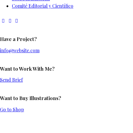
Comité Editorial y Científico
Have a Project?
info@website.com
Want to Work With Me?
Send Brief
Want to Buy Illustrations?
Go to Shop