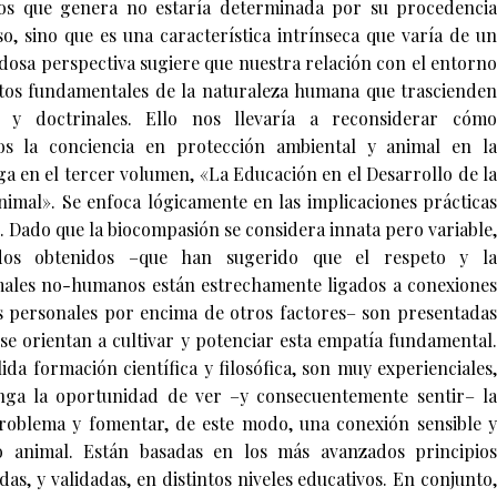
tos que genera no estaría determinada por su procedencia
so, sino que es una característica intrínseca que varía de un
edosa perspectiva sugiere que nuestra relación con el entorno
tos fundamentales de la naturaleza humana que trascienden
es y doctrinales. Ello nos llevaría a reconsiderar cómo
 la conciencia en protección ambiental y animal en la
ega en el tercer volumen, «La Educación en el Desarrollo de la
imal». Se enfoca lógicamente en las implicaciones prácticas
s. Dado que la biocompasión se considera innata pero variable,
dos obtenidos –que han sugerido que el respeto y la
males no-humanos están estrechamente ligados a conexiones
s personales por encima de otros factores– son presentadas
 se orientan a cultivar y potenciar esta empatía fundamental.
da formación científica y filosófica, son muy experienciales,
enga la oportunidad de ver –y consecuentemente sentir– la
roblema y fomentar, de este modo, una conexión sensible y
 animal. Están basadas en los más avanzados principios
as, y validadas, en distintos niveles educativos. En conjunto,