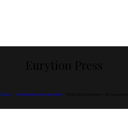
Eurytion Press
Libros
Distribución Internacional
Naturaleza Humana y Biocompasión I