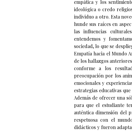
empática y los sentimien
ideológica o credo religio
individuo a otro. Esta nov
hunde sus raíces en aspec
las influencias cultural
entendemos y fomentamos
sociedad, lo que se despli
Empatía hacia el Mundo An
de los hallazgos anteriore
conforme a los resulta
preocupación por los ani
emocionales y experiencia
estrategias educativas que
Además de ofrecer una sóli
para que el estudiante t
auténtica dimensión del p
respetuosa con el mundo
didácticos y fueron adaptad