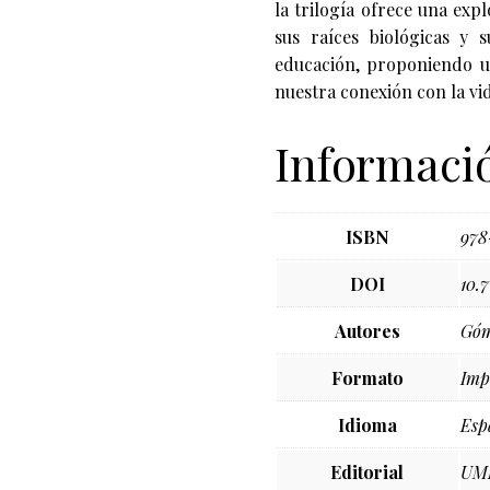
la trilogía ofrece una exp
sus raíces biológicas y 
educación, proponiendo 
nuestra conexión con la vid
Informació
ISBN
978
DOI
10.
Autores
Góm
Formato
Imp
Idioma
Esp
Editorial
UM