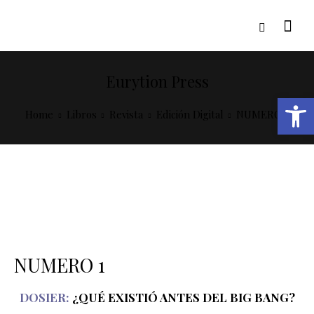
Eurytion Press
Abrir barra de herramientas
Home
Libros
Revista
Edición Digital
NUMERO 1
NUMERO 1
DOSIER:
¿QUÉ EXISTIÓ ANTES DEL BIG BANG?