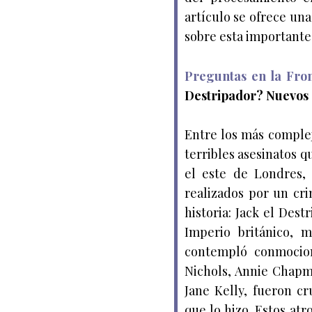
artículo se ofrece un
sobre esta importante
Preguntas en la Fron
Destripador? Nuevos
Entre los más comple
terribles asesinatos q
el este de Londres, 
realizados por un cr
historia: Jack el Dest
Imperio británico, 
contempló conmocio
Nichols, Annie Chapm
Jane Kelly, fueron c
que lo hizo. Estos atr