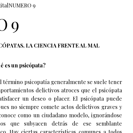
ital
NUMERO 9
 9
CÓPATAS, LA CIENCIA FRENTE AL MAL
é es un psicópata?
l término psicopatía generalmente se suele tener
portamientos delictivos atroces que el psicópata
satisfacer un deseo o placer. El psicópata puede
pues no siempre comete actos delictivos graves y
econoce como un ciudadano modelo, ignorándose
idos que subyacen detrás de ese semblante
co. Hay ciertas características comunes a todos