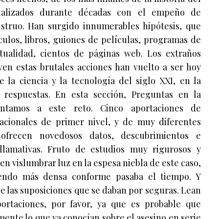
nalizados durante décadas con el empeño de
nstruo. Han surgido innumerables hipótesis, que
culos, libros, guiones de películas, programas de
actualidad, cientos de páginas web. Los extraños
ven estas brutales acciones han vuelto a ser hoy
e la ciencia y la tecnología del siglo XXI, en la
respuestas. En esta sección, Preguntas en la
entamos a este reto. Cinco aportaciones de
nacionales de primer nivel, y de muy diferentes
 ofrecen novedosos datos, descubrimientos e
llamativas. Fruto de estudios muy rigurosos y
n vislumbrar luz en la espesa niebla de este caso,
endo más densa conforme pasaba el tiempo. Y
 las suposiciones que se daban por seguras. Lean
portaciones, por favor, ya que es probable que
nte lo que ya conocían sobre el asesino en serie