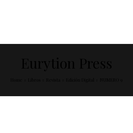
Eurytion Press
Home
Libros
Revista
Edición Digital
NUMERO 9