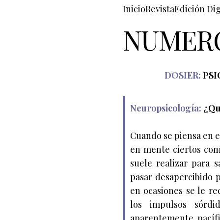
Inicio
Revista
Edición Dig
NUMERO
DOSIER:
PSI
Neuropsicología:
¿Qu
Cuando se piensa en e
en mente ciertos com
suele realizar para 
pasar desapercibido 
en ocasiones se le r
los impulsos sórd
aparentemente pacífi