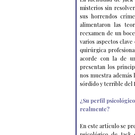
misterios sin resolve
sus horrendos críme
alimentaron las teo
reexamen de un bocet
varios aspectos clav
quirúrgica profesiona
acorde con la de un
presentan los princip
nos muestra además l
sórdido y terrible del
¿Su perfil psicológi
realmente?
En este artículo se pr
psicológico de Jack 