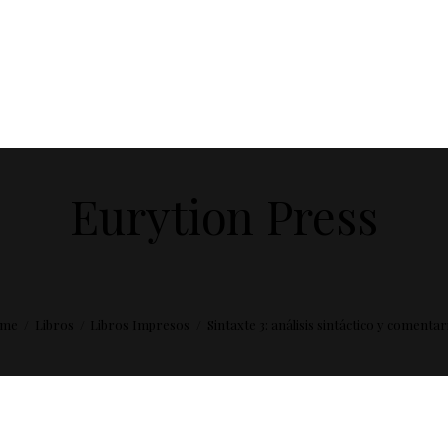
Eurytion Press
me
Libros
Libros Impresos
Sintaxte 3: análisis sintáctico y comentari