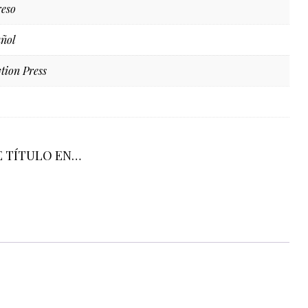
eso
ñol
tion Press
E TÍTULO EN…