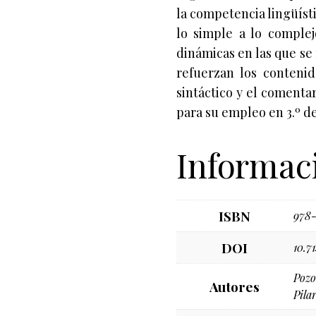
la competencia lingüíst
lo simple a lo complej
dinámicas en las que se
refuerzan los contenido
sintáctico y el comenta
para su empleo en 3.º d
Informaci
ISBN
978-
DOI
10.7
Pozo
Autores
Pila