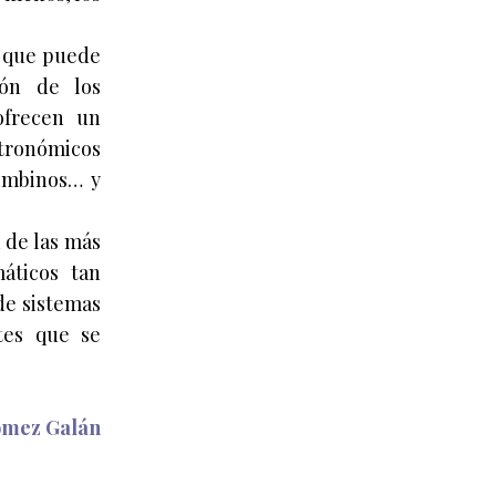
o que puede
ión de los
ofrecen un
tronómicos
lombinos… y
 de las más
áticos tan
de sistemas
tes que se
ómez Galán