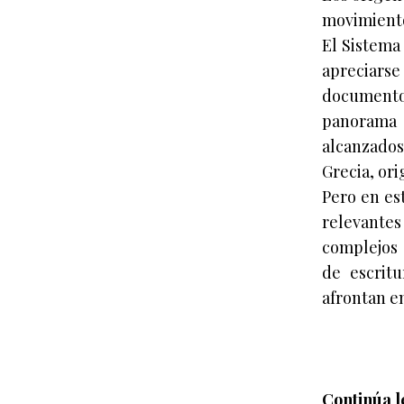
movimiento
El Sistema
apreciars
documento
panorama 
alcanzados
Grecia, or
Pero en es
relevante
complejos 
de escrit
afrontan en
Continúa l