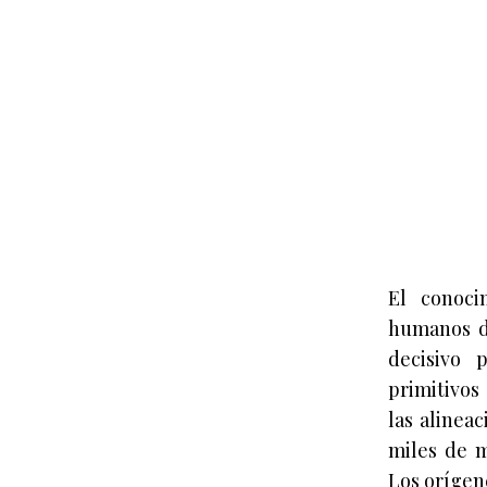
El conoci
humanos de
decisivo 
primitivos
las alinea
miles de 
Los orígen