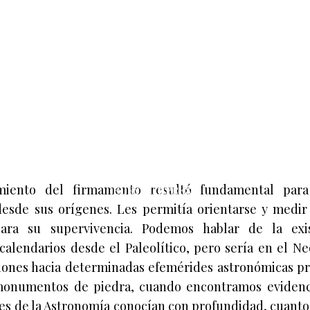
NUMERO 4
EL SISTEMA SOLA
Y LOS ORÍGENES D
LA ASTRONOMÍA
miento del firmamento resultó fundamental para
EURYTIONPRESS
sde sus orígenes. Les permitía orientarse y medir
para su supervivencia. Podemos hablar de la exi
 calendarios desde el Paleolítico, pero sería en el Neo
ciones hacia determinadas efemérides astronómicas p
monumentos de piedra, cuando encontramos evidenc
es de la Astronomía conocían con profundidad, cuanto