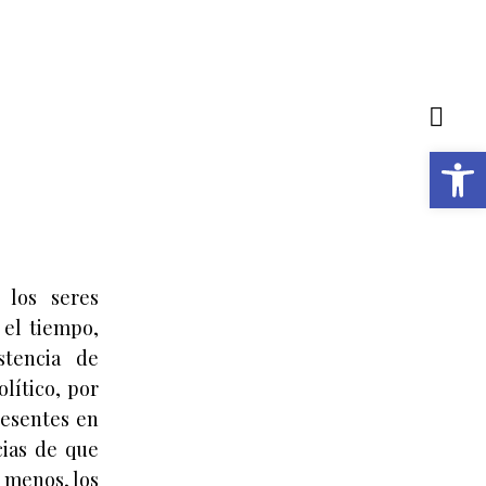
R
E
Abrir barra de herramientas
 los seres
 el tiempo,
stencia de
lítico, por
resentes en
ias de que
 menos, los