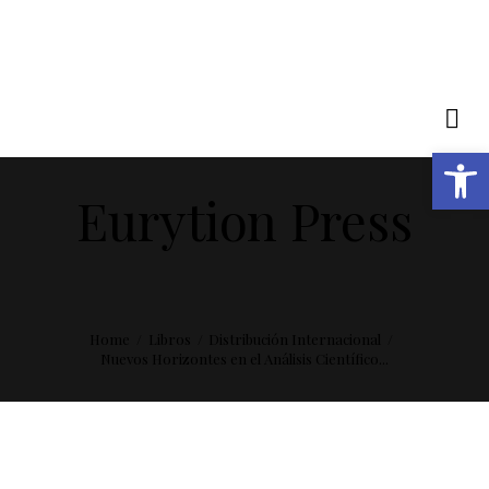
Abrir barra de herramientas
Eurytion Press
Home
Libros
Distribución Internacional
Nuevos Horizontes en el Análisis Científico...